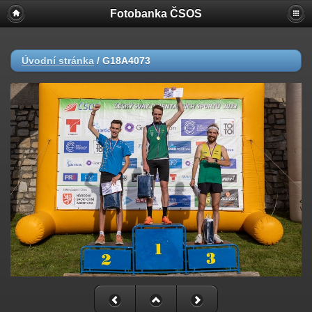
Fotobanka ČSOS
Úvodní stránka
/
G18A4073