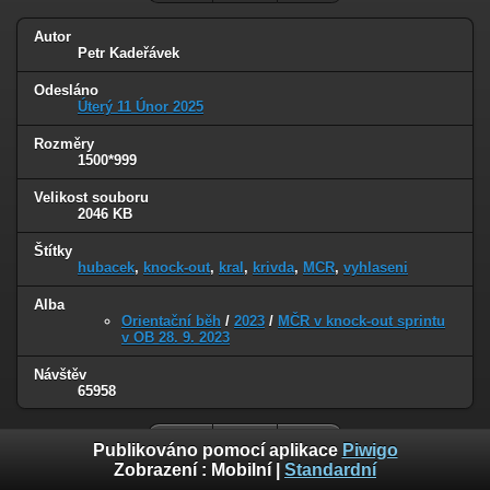
Autor
Petr Kadeřávek
Odesláno
Úterý 11 Únor 2025
Rozměry
1500*999
Velikost souboru
2046 KB
Štítky
hubacek
,
knock-out
,
kral
,
krivda
,
MCR
,
vyhlaseni
Alba
Orientační běh
/
2023
/
MČR v knock-out sprintu
v OB 28. 9. 2023
Návštěv
65958
Publikováno pomocí aplikace
Piwigo
Zobrazení :
Mobilní
|
Standardní