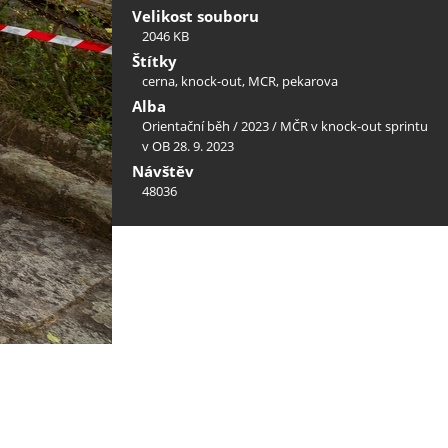
Velikost souboru
2046 KB
Štítky
cerna
,
knock-out
,
MCR
,
pekarova
Alba
Orientační běh
/
2023
/
MČR v knock-out sprintu
v OB 28. 9. 2023
Návštěv
48036