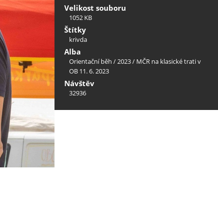
Velikost souboru
1052 KB
Štítky
krivda
Alba
Orientační běh
/
2023
/
MČR na klasické trati v
OB 11. 6. 2023
Návštěv
32936